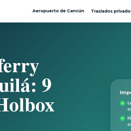
Aeropuerto de Cancún
Traslados privado
ferry
ilá: 9
Holbox
Imp
L
c
H
c