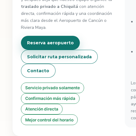
traslado privado a Chiquilá
con atención
directa, confirmación rápida y una coordinación
más clara desde el Aeropuerto de Cancún o
Riviera Maya.
Reserva aeropuerto
Solicitar ruta personalizada
Contacto
Lo
Servicio privado solamente
co
pá
Confirmación más rápida
ay
Atención directa
re
co
Mejor control del horario