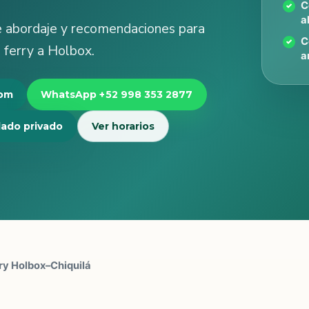
C
a
e abordaje y recomendaciones para
C
l ferry a Holbox.
a
com
WhatsApp +52 998 353 2877
lado privado
Ver horarios
rry Holbox–Chiquilá