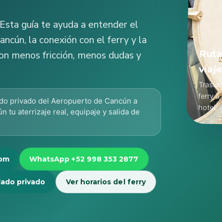
 Esta guía te ayuda a entender el
ncún, la conexión con el ferry y la
Ruta
con menos fricción, menos dudas y
viaj
Trasla
ferry a
ado privado del Aeropuerto de Cancún a
hotel.
n tu aterrizaje real, equipaje y salida de
com
WhatsApp +52 998 353 2877
lado privado
Ver horarios del ferry