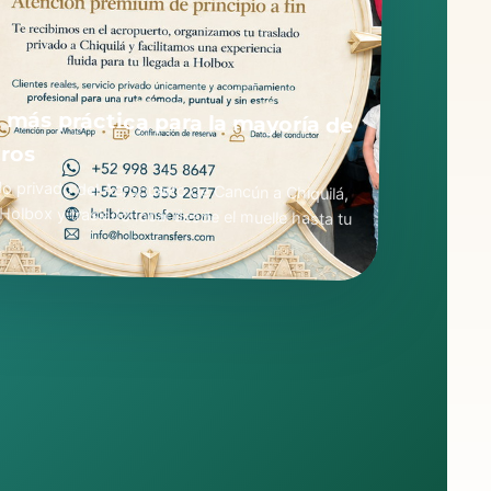
 más práctica para la mayoría de
eros
do privado del Aeropuerto de Cancún a Chiquilá,
 Holbox y traslado local desde el muelle hasta tu