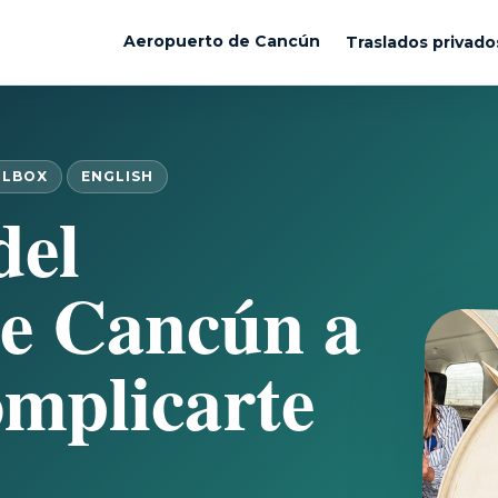
Aeropuerto de Cancún
Traslados privado
OLBOX
ENGLISH
del
de Cancún a
omplicarte